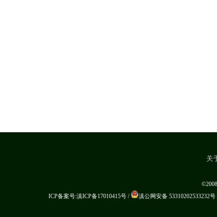
关
©20
ICP备案号:滇ICP备17010415号
/
滇公网安备 53310202533232号