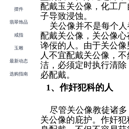
配戴玉关公像，化工厂
摆件
子导致浸蚀。
翡翠饰品
关公像并不是每个人
配戴关公像，关公像心
戒指
谗佞的人。由于关公像
玉雕
人不宜配戴关公像，不
最新动态
洁，必须定时执行清除
必配戴。
选购指南
1、作奸犯科的人
尽管关公像教徒诸多
关公像的庇护。作奸犯