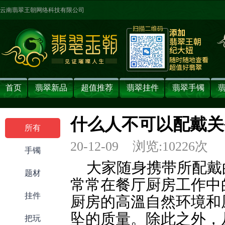
云南翡翠王朝网络科技有限公司
首页
翡翠新品
超值推荐
翡翠挂件
翡翠手镯
什么人不可以配戴关
所有
20-12-09 浏览:
10226
次 
手镯
大家随身携带所配戴
题材
常常在餐厅厨房工作中
挂件
厨房的高溫自然环境和
坠的质量。除此之外，
把玩