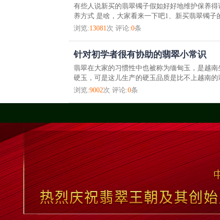
有些人说新买的翡翠镯子假如好好地维护保养得
养方式 是啥，大家看来一下吧1、新买翡翠镯子的
浏览:
13081
次 评论:
0
条
针对初学者很有协助的翡翠小常识
翡翠在大家的习惯性中也被称为缅甸玉，是越南
硬玉，可是这儿生产的硬玉品质是比不上越南的翡
浏览:
9002
次 评论:
0
条