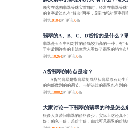
顾客在选购翡翠等珠宝首饰时，经常在翡翠等珠
的名字后边也有“解决”两字，见到“解决”两字顾
浏览:
9104
次 评论:
0
条
翡翠的A、B、C、D货指的是什么？
翡翠是玉石中相对性的价钱较为高的一种，有“
于中后期许多的非法生意人看好了翡翠的销售市场
浏览:
10264
次 评论:
0
条
A货翡翠的特点是啥？
A货的翡翠是指翡翠制成品从翡翠原石到生产
的內部做别的的调节。与解决过的翡翠也有别的与
浏览:
10002
次 评论:
0
条
大家讨论一下翡翠的翡翠的种是怎么
很多人喜爱问翡翠的价格多少，实际上这还真不
好：偏色一倍，差价十倍，由此可见翡翠的价钱并