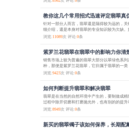
浏览:
8562
次 评论:
0
条
教你这几个常用招式迅速评定翡翠真
针对一部分人而言，翡翠還是隔得较为远的，关
细介绍，還是本身对翡翠的专业知识较为欠缺。如
浏览:
11089
次 评论:
0
条
紫罗兰花翡翠在翡翠中的影响力你清
销售市场上较为普遍的翡翠大部分以翠绿色系列
种，那便是紫罗兰花翡翠，它归属于翡翠的一类，
浏览:
9423
次 评论:
0
条
如何判断提升翡翠和解决翡翠
翡翠是在当然的自然环境中产生的，要制做成精
过程中除开切磨和打磨抛光外，也有别的的提升和
浏览:
8949
次 评论:
0
条
新买的翡翠镯子该如何保养，长期配