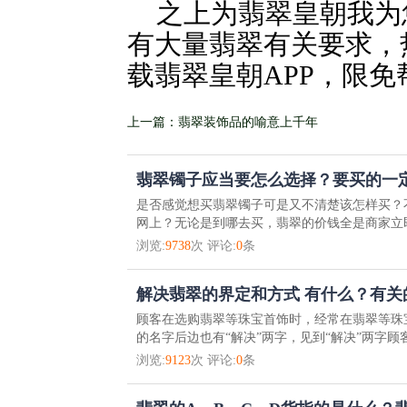
之上为翡翠皇朝我为
有大量翡翠有关要求，
载翡翠皇朝APP，限免
上一篇：翡翠装饰品的喻意上千年
翡翠镯子应当要怎么选择？要买的一
是否感觉想买翡翠镯子可是又不清楚该怎样买？
网上？无论是到哪去买，翡翠的价钱全是商家立即
浏览:
9738
次 评论:
0
条
解决翡翠的界定和方式 有什么？有关
顾客在选购翡翠等珠宝首饰时，经常在翡翠等珠
的名字后边也有“解决”两字，见到“解决”两字顾
浏览:
9123
次 评论:
0
条