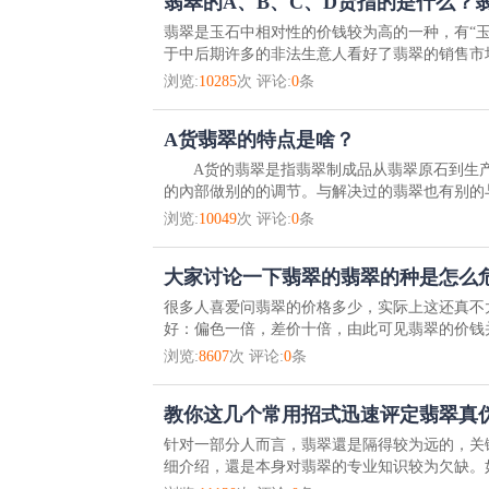
翡翠的A、B、C、D货指的是什么？
翡翠是玉石中相对性的价钱较为高的一种，有“
于中后期许多的非法生意人看好了翡翠的销售市场
浏览:
10285
次 评论:
0
条
A货翡翠的特点是啥？
A货的翡翠是指翡翠制成品从翡翠原石到生产
的內部做别的的调节。与解决过的翡翠也有别的与
浏览:
10049
次 评论:
0
条
大家讨论一下翡翠的翡翠的种是怎么
很多人喜爱问翡翠的价格多少，实际上这还真不
好：偏色一倍，差价十倍，由此可见翡翠的价钱并
浏览:
8607
次 评论:
0
条
教你这几个常用招式迅速评定翡翠真
针对一部分人而言，翡翠還是隔得较为远的，关
细介绍，還是本身对翡翠的专业知识较为欠缺。如