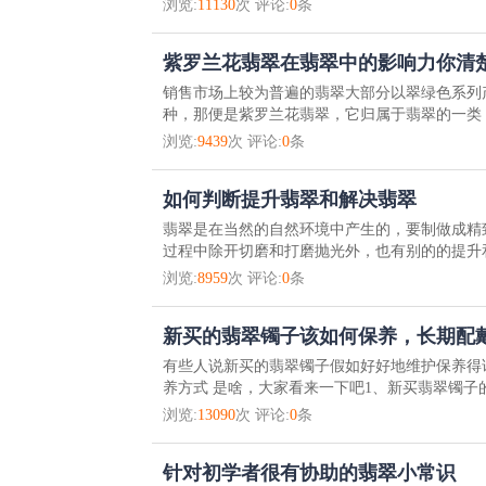
浏览:
11130
次 评论:
0
条
紫罗兰花翡翠在翡翠中的影响力你清
销售市场上较为普遍的翡翠大部分以翠绿色系列
种，那便是紫罗兰花翡翠，它归属于翡翠的一类，
浏览:
9439
次 评论:
0
条
如何判断提升翡翠和解决翡翠
翡翠是在当然的自然环境中产生的，要制做成精
过程中除开切磨和打磨抛光外，也有别的的提升和
浏览:
8959
次 评论:
0
条
新买的翡翠镯子该如何保养，长期配
有些人说新买的翡翠镯子假如好好地维护保养得
养方式 是啥，大家看来一下吧1、新买翡翠镯子的
浏览:
13090
次 评论:
0
条
针对初学者很有协助的翡翠小常识