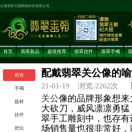
云南翡翠王朝网络科技有限公司
首页
翡翠新品
超值推荐
翡翠挂件
翡翠手镯
配戴翡翠关公像的喻
所有
21-01-19 浏览:
2262
次 
手镯
关公
像的品牌形象想来
题材
大砍刀，威风凛凛勇猛
挂件
翠手工雕刻中，也存有
场销售量也很非常好，
把玩