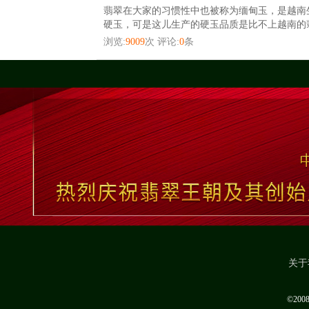
翡翠在大家的习惯性中也被称为缅甸玉，是越南
硬玉，可是这儿生产的硬玉品质是比不上越南的翡
浏览:
9009
次 评论:
0
条
关于
©20