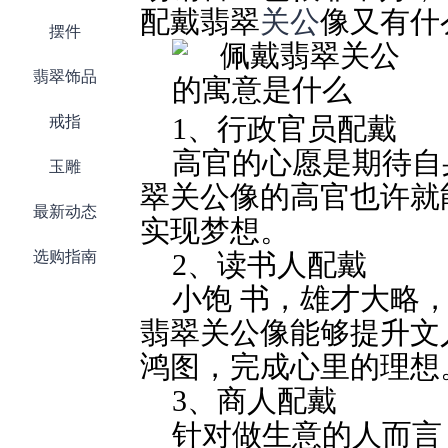
配戴翡翠
关公
像又有什
摆件
翡翠饰品
戒指
1、行政官员配戴
高官的心愿是期待自
玉雕
翠关公像的高官也许就
最新动态
实现梦想。
选购指南
2、读书人配戴
小饱 书，雄才大略
翡翠关公像能够提升文
鸿图，完成心里的理想
3、商人配戴
针对做生意的人而言