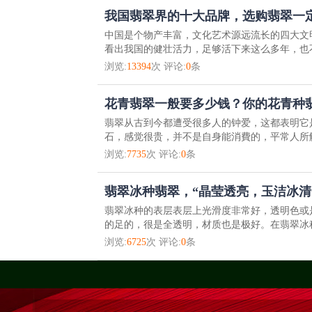
我国翡翠界的十大品牌，选购翡翠一
中国是个物产丰富，文化艺术源远流长的四大文
看出我国的健壮活力，足够活下来这么多年，也不
浏览:
13394
次 评论:
0
条
花青翡翠一般要多少钱？你的花青种
翡翠从古到今都遭受很多人的钟爱，这都表明它
石，感觉很贵，并不是自身能消費的，平常人所触
浏览:
7735
次 评论:
0
条
翡翠冰种翡翠，“晶莹透亮，玉洁冰清
翡翠冰种的表层表层上光滑度非常好，透明色或
的足的，很是全透明，材质也是极好。在翡翠冰种
浏览:
6725
次 评论:
0
条