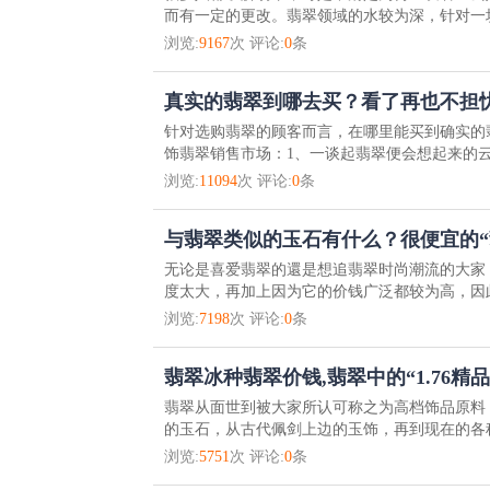
而有一定的更改。翡翠领域的水较为深，针对一块
浏览:
9167
次 评论:
0
条
真实的翡翠到哪去买？看了再也不担
针对选购翡翠的顾客而言，在哪里能买到确实的
饰翡翠销售市场：1、一谈起翡翠便会想起来的云
浏览:
11094
次 评论:
0
条
与翡翠类似的玉石有什么？很便宜的“
无论是喜爱翡翠的還是想追翡翠时尚潮流的大家
度太大，再加上因为它的价钱广泛都较为高，因此 
浏览:
7198
次 评论:
0
条
翡翠冰种翡翠价钱,翡翠中的“1.76精品
翡翠从面世到被大家所认可称之为高档饰品原料
的玉石，从古代佩剑上边的玉饰，再到现在的各种
浏览:
5751
次 评论:
0
条