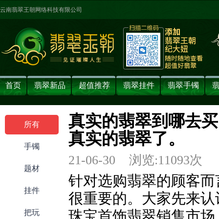
云南翡翠王朝网络科技有限公司
首页
翡翠新品
超值推荐
翡翠挂件
翡翠手镯
真实的翡翠到哪去买
所有
真实的翡翠了。
手镯
21-06-30 浏览:
11093
次 
题材
针对选购翡翠的顾客而
挂件
很重要的。大家先来认
把玩
珠宝首饰翡翠销售市场