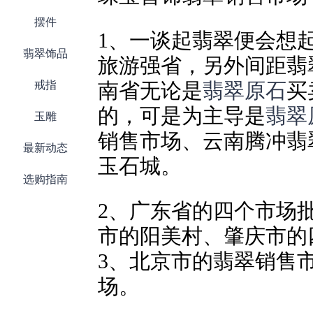
摆件
1、一谈起翡翠便会想
翡翠饰品
旅游强省，另外间距翡
戒指
南省无论是
翡翠原石
买
的，可是为主导是
翡翠
玉雕
销售市场、云南腾冲翡
最新动态
玉石城。
选购指南
2、广东省的四个市场
市的阳美村、肇庆市的
3、北京市的翡翠销售
场。