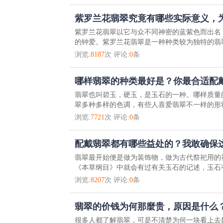
紫罗兰花翡翠究竟有哪些实际意义，为
紫罗兰花翡翠以它与众不同神密的蓝紫色而出名
的钟爱。紫罗兰花翡翠是一种种类较为独特的翡翠
浏览:
8187
次 评论:
0
条
哪样翡翠的种类最好是？你最合适配
翡翠也叫碧玉，硬玉，是玉石的一种。哪样质量
翠多种多样的色调，有些人喜爱翡翠不一样的形状
浏览:
7721
次 评论:
0
条
配戴翡翠都有哪些益处的？我敢确保
翡翠最开始便是做为装饰物，做为古代祭祀用的
《本草纲目》中就会有过有关玉石的记述，玉石有
浏览:
8207
次 评论:
0
条
翡翠的价钱为何那麼贵，原因是什么
很多人都了解翡翠，可是不清楚为何一块看上去