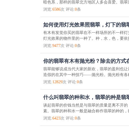
暗色系，那样的翡翠北方地区人多会喜爱。翡翠应
浏览:
6586
次 评论:
0
条
如何使用灯光效果照翡翠，灯下的翡
有木有发觉你买的翡翠在不一样场所的不一样灯
灯光效果的物件里的一种了。种，水，色，要依据
浏览:
9477
次 评论:
0
条
你的翡翠有木有抛光粉？除去的方式
翡翠能够说成当代大家的新欢，翡翠的盈利也让
造假的在其中一种技巧——抛光粉。抛光粉有各种
浏览:
12829
次 评论:
0
条
什么叫翡翠的种和水，翡翠的种是翡
谈起翡翠的价钱当然是与翡翠的质量是离不开的
素。翡翠的种和水一般是融合称作翡翠的种的，彼
浏览:
6423
次 评论:
0
条