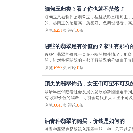
缅甸玉归类？看了你也就不茫然了
缅甸玉又被称作是翡翠玉，往往被称是缅甸玉，
的。越南玉的硬度高、质感好、色调也很看，高品
浏览:
9251
次 评论:
0
条
哪些的翡翠是有价值的？家里有那样
近些年翡翠的价钱一直在不断的增涨情况，那麼
的，针对掌握翡翠的人都了解翡翠的价钱由于各层
浏览:
6757
次 评论:
0
条
顶尖的翡翠饰品，女王们可望不可及
翡翠早已伴随着社会发展的发展趋势慢慢走来到
有 收藏价值的翡翠，可能会是很多人可望不可及的
浏览:
6645
次 评论:
0
条
油青种翡翠的购买，价钱是如何的
油青种翡翠也是翠绿色翡翠中的一种，只不过是