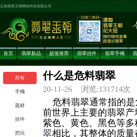
云南翡翠王朝网络科技有限公司
首页
翡翠新品
超值推荐
翡翠挂件
翡翠手镯
什么是危料翡翠
所有
20-11-26 浏览:
131714
次
手镯
危料翡翠通常指的是
题材
前世界上主要的翡翠产
挂件
紫色、黄色、黑色等多
翠
相比，其整体的质量
把玩