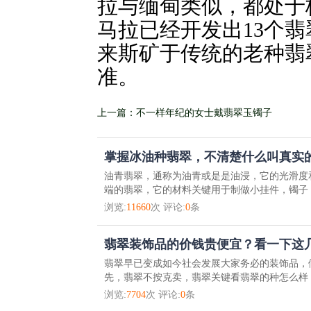
拉与缅甸类似，都处于
马拉已经开发出13个
来斯矿于传统的老种翡
准。
上一篇：不一样年纪的女士戴翡翠玉镯子
掌握冰油种翡翠，不清楚什么叫真实的
油青翡翠，通称为油青或是是油浸，它的光滑度
端的翡翠，它的材料关键用于制做小挂件，镯子，
浏览:
11660
次 评论:
0
条
翡翠装饰品的价钱贵便宜？看一下这
翡翠早已变成如今社会发展大家务必的装饰品，
先，翡翠不按克卖，翡翠关键看翡翠的种怎么样，
浏览:
7704
次 评论:
0
条