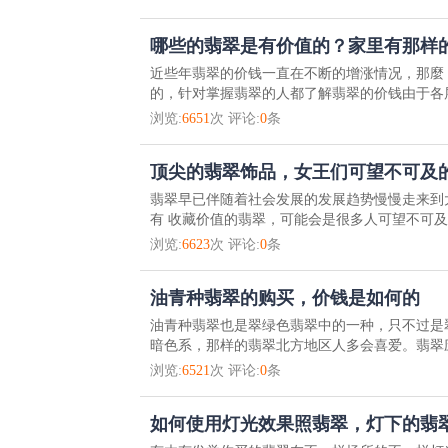
哪些的翡翠是有价值的？家里有那样
近些年翡翠的价钱一直在不断的增涨情况，那麼
的，针对掌握翡翠的人都了解翡翠的价钱由于各层
浏览:
6651
次 评论:
0
条
顶尖的翡翠饰品，女王们可望不可及
翡翠早已伴随着社会发展的发展趋势慢慢走来到
有 收藏价值的翡翠，可能会是很多人可望不可及的
浏览:
6623
次 评论:
0
条
油青种翡翠的购买，价钱是如何的
油青种翡翠也是翠绿色翡翠中的一种，只不过是
暗色系，那样的翡翠北方地区人多会喜爱。翡翠应
浏览:
6521
次 评论:
0
条
如何使用灯光效果照翡翠，灯下的翡