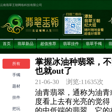
云南翡翠王朝网络科技有限公司
首页
翡翠新品
超值推荐
翡翠挂件
翡翠手镯
掌握冰油种翡翠，不
所有
也就out了
手镯
21-06-30 浏览:
11635
次 
题材
油青翡翠，通称为油青
挂件
度看上去有光亮的觉得
把玩
的中低端的翡翠，它的