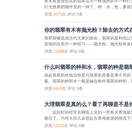
有木有发觉你买的翡翠在不一样场所的不一样灯
灯光效果的物件里的一种了。种，水，色，要依据
浏览:
9373
次 评论:
0
条
你的翡翠有木有抛光粉？除去的方式
翡翠能够说成当代大家的新欢，翡翠的盈利也让
造假的在其中一种技巧——抛光粉。抛光粉有各种
浏览:
12699
次 评论:
0
条
什么叫翡翠的种和水，翡翠的种是翡
谈起翡翠的价钱当然是与翡翠的质量是离不开的
素。翡翠的种和水一般是融合称作翡翠的种的，彼
浏览:
6410
次 评论:
0
条
大理翡翠是真的么？看了再聊是不是
近段时间经常在网络上见到一些有关青海旅游
被坑了。为何大伙儿会想起在青海旅游的情况下买
浏览:
12252
次 评论:
0
条