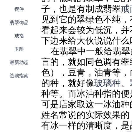
子，也是有制成翡翠
戒
摆件
见到它的翠绿色不纯，
翡翠饰品
看起来会较为低沉，并
戒指
下边来给大伙说说什么
玉雕
在翡翠中一般给翡翠
言的，就如同色调有翠
最新动态
色），豆青，油青等，
选购指南
的种，就好像
玻璃种
、
种等。而冰油种指的便
可是店家取这一冰油种
姓名常说的实际效果的
有冰一样的清晰度，是