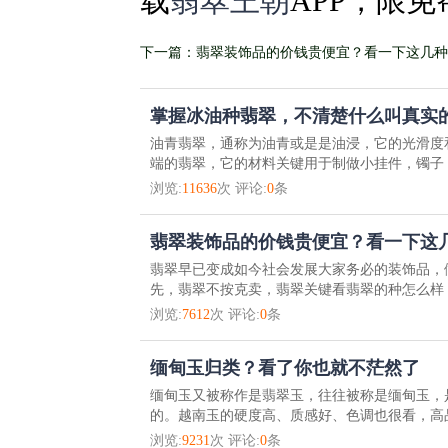
载
翡翠王朝
APP，限
下一篇：翡翠装饰品的价钱贵便宜？看一下这几种
了
掌握冰油种翡翠，不清楚什么叫真实的
油青翡翠，通称为油青或是是油浸，它的光滑度
端的翡翠，它的材料关键用于制做小挂件，镯子，
浏览:
11636
次 评论:
0
条
翡翠装饰品的价钱贵便宜？看一下这
翡翠早已变成如今社会发展大家务必的装饰品，
先，翡翠不按克卖，翡翠关键看翡翠的种怎么样，
浏览:
7612
次 评论:
0
条
缅甸玉归类？看了你也就不茫然了
缅甸玉又被称作是翡翠玉，往往被称是缅甸玉，
的。越南玉的硬度高、质感好、色调也很看，高品
浏览:
9231
次 评论:
0
条