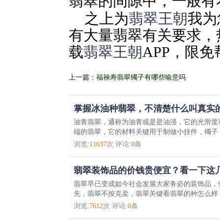
翡翠的间隙中，一般有
之上为
翡翠王朝
我为
有大量翡翠有关要求，
载
翡翠王朝
APP，限
上一篇：福禄寿翡翠镯子有哪些喻意吗
掌握冰油种翡翠，不清楚什么叫真实的
油青翡翠，通称为油青或是是油浸，它的光滑度
端的翡翠，它的材料关键用于制做小挂件，镯子，
浏览:
11637
次 评论:
0
条
翡翠装饰品的价钱贵便宜？看一下这
翡翠早已变成如今社会发展大家务必的装饰品，
先，翡翠不按克卖，翡翠关键看翡翠的种怎么样，
浏览:
7612
次 评论:
0
条