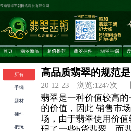
云南翡翠王朝网络科技有限公司
首页
翡翠新品
超值推荐
翡翠挂件
翡翠手镯
高品质翡翠的规范是
所有
20-12-23 浏览:
1247
次 
手镯
翡翠是一种价值较高的
题材
的价值，因此 销售市
挂件
场，由于翡翠使用价值
把玩
現了一些b货翡翠，而