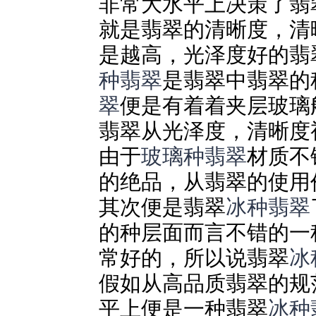
非常大水平上决策了翡
就是翡翠的清晰度，清
是越高，光泽度好的翡
种翡翠
是翡翠中翡翠的
翠
便是有着着夹层玻璃
翡翠从光泽度，清晰度
由于
玻璃种翡翠
材质不
的绝品，从翡翠的使用
其次便是翡翠
冰种翡翠
的种层面而言不错的一
常好的，所以说翡翠
冰
假如从高品质翡翠的规
平上便是一种翡翠
冰种