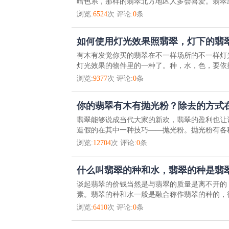
暗色系，那样的翡翠北方地区人多会喜爱。翡翠应
浏览:
6524
次 评论:
0
条
如何使用灯光效果照翡翠，灯下的翡
有木有发觉你买的翡翠在不一样场所的不一样灯
灯光效果的物件里的一种了。种，水，色，要依据
浏览:
9377
次 评论:
0
条
你的翡翠有木有抛光粉？除去的方式
翡翠能够说成当代大家的新欢，翡翠的盈利也让
造假的在其中一种技巧——抛光粉。抛光粉有各种
浏览:
12704
次 评论:
0
条
什么叫翡翠的种和水，翡翠的种是翡
谈起翡翠的价钱当然是与翡翠的质量是离不开的
素。翡翠的种和水一般是融合称作翡翠的种的，彼
浏览:
6410
次 评论:
0
条