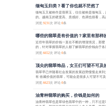
缅甸玉归类？看了你也就不茫然了
缅甸玉又被称作是翡翠玉，往往被称是缅甸玉，
的。越南玉的硬度高、质感好、色调也很看，高品
浏览:
9231
次 评论:
0
条
哪些的翡翠是有价值的？家里有那样
近些年翡翠的价钱一直在不断的增涨情况，那麼
的，针对掌握翡翠的人都了解翡翠的价钱由于各层
浏览:
6652
次 评论:
0
条
顶尖的翡翠饰品，女王们可望不可及
翡翠早已伴随着社会发展的发展趋势慢慢走来到
有 收藏价值的翡翠，可能会是很多人可望不可及的
浏览:
6623
次 评论:
0
条
油青种翡翠的购买，价钱是如何的
油青种翡翠也是翠绿色翡翠中的一种，只不过是