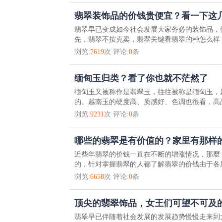
翡翠装饰品的价钱贵便宜？看一下这
翡翠早已变成如今社会发展大家务必的装饰品，
先，翡翠不按克卖，翡翠关键看翡翠的种怎么样，
浏览:
7619
次 评论:
0
条
缅甸玉归类？看了你也就不茫然了
缅甸玉又被称作是翡翠玉，往往被称是缅甸玉，
的。越南玉的硬度高、质感好、色调也很看，高品
浏览:
9231
次 评论:
0
条
哪些的翡翠是有价值的？家里有那样
近些年翡翠的价钱一直在不断的增涨情况，那麼
的，针对掌握翡翠的人都了解翡翠的价钱由于各层
浏览:
6658
次 评论:
0
条
顶尖的翡翠饰品，女王们可望不可及
翡翠早已伴随着社会发展的发展趋势慢慢走来到