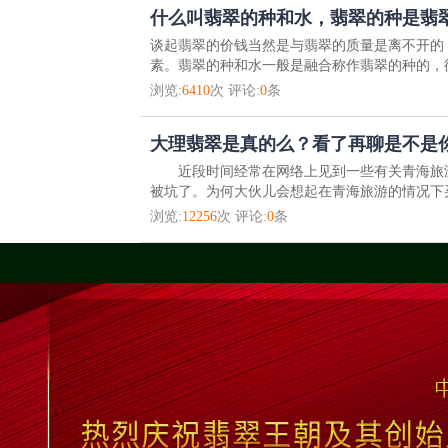
什么叫翡翠的种和水，翡翠的种是翡
谈起翡翠的价钱当然是与翡翠的质量是离不开的
素。翡翠的种和水一般是融合称作翡翠的种的，彼
浏览:
6410
次 评论:
0
条
大理翡翠是真的么？看了再聊是不是
近段时间经常在网络上见到一些有关青海旅游
被坑了。为何大伙儿会想起在青海旅游的情况下买
浏览:
12256
次 评论:
0
条