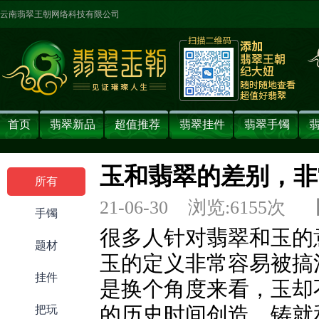
云南翡翠王朝网络科技有限公司
首页
翡翠新品
超值推荐
翡翠挂件
翡翠手镯
玉和翡翠的差别，非
所有
21-06-30 浏览:
6155
次 
手镯
很多人针对翡翠和玉的
题材
玉的定义非常容易被搞
挂件
是换个角度来看，玉却
把玩
的历史时间创造，铸就