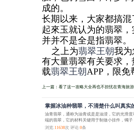
成的。
长期以来，大家都搞混
起來玉就认为的翡翠，
并并不是全是指翡翠。
之上为
翡翠王朝
我为
有大量翡翠有关要求，
载
翡翠王朝
APP，限
上一篇：看了这一攻略大全再也不担忧​在青海旅
被骗
掌握冰油种翡翠，不清楚什么叫真实的
油青翡翠，通称为油青或是是油浸，它的光滑度
端的翡翠，它的材料关键用于制做小挂件，镯子，
浏览:
11638
次 评论:
0
条