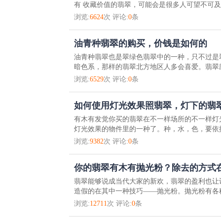
有 收藏价值的翡翠，可能会是很多人可望不可及的
浏览:
6624
次 评论:
0
条
油青种翡翠的购买，价钱是如何的
油青种翡翠也是翠绿色翡翠中的一种，只不过是
暗色系，那样的翡翠北方地区人多会喜爱。翡翠应
浏览:
6529
次 评论:
0
条
如何使用灯光效果照翡翠，灯下的翡
有木有发觉你买的翡翠在不一样场所的不一样灯
灯光效果的物件里的一种了。种，水，色，要依据
浏览:
9382
次 评论:
0
条
你的翡翠有木有抛光粉？除去的方式
翡翠能够说成当代大家的新欢，翡翠的盈利也让
造假的在其中一种技巧——抛光粉。抛光粉有各种
浏览:
12711
次 评论:
0
条