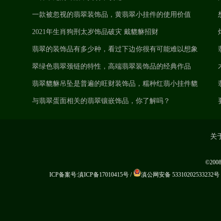
一款被忽视的翡翠装饰品，黄翡翠小挂件的使用价值
2021年生肖狗刑太岁饰品破灾 戴貔貅招财
翡翠的装饰品有多少种，看过下边你很有可能难以想象
翠绿色翡翠颈链的特性，高端翡翠装饰品的经典作品
翡翠貔貅吊坠是普遍的旺财装饰品，糯种红翡小挂件貔
貅价格怎样？
与翡翠蛋面相关的翡翠镶嵌饰品，你了解吗？
关
©20
ICP备案号:滇ICP备17010415号
/
滇公网安备 53310202533232号