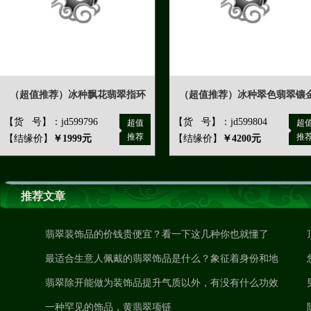
（超值推荐）冰种飘花翡翠指环
（超值推荐）冰种翠色翡翠镶
【货 号】：jd599796
【货 号】：jd599804
超值
超
推荐
推
【结缘价】
￥1999元
【结缘价】
￥4200元
推荐文章
翡翠装饰品的价钱贵便宜？看一下这几种你也就懂了
最适合生意人佩戴的翡翠饰品是什么？象征着身份和地
位！
翡翠除开能做为装饰品提升气质以外，有没有什么功效
吗？
一种罕见的饰品，黄翡翠项链