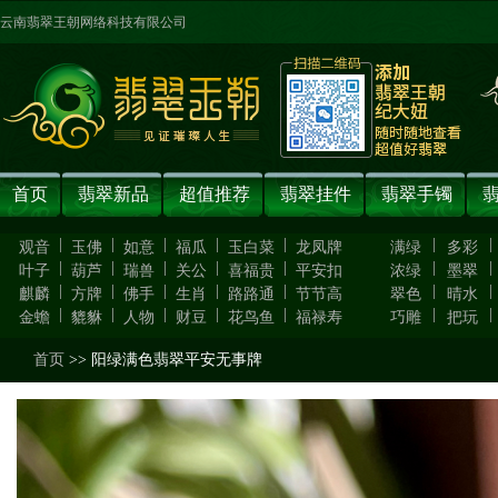
云南翡翠王朝网络科技有限公司
首页
翡翠新品
超值推荐
翡翠挂件
翡翠手镯
|
|
|
|
|
|
|
观音
玉佛
如意
福瓜
玉白菜
龙凤牌
满绿
多彩
|
|
|
|
|
|
|
叶子
葫芦
瑞兽
关公
喜福贵
平安扣
浓绿
墨翠
|
|
|
|
|
|
|
麒麟
方牌
佛手
生肖
路路通
节节高
翠色
晴水
|
|
|
|
|
|
|
金蟾
貔貅
人物
财豆
花鸟鱼
福禄寿
巧雕
把玩
首页
>> 阳绿满色翡翠平安无事牌