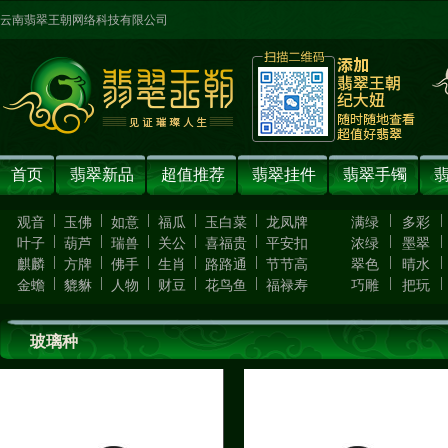
云南翡翠王朝网络科技有限公司
首页
翡翠新品
超值推荐
翡翠挂件
翡翠手镯
|
|
|
|
|
|
|
观音
玉佛
如意
福瓜
玉白菜
龙凤牌
满绿
多彩
|
|
|
|
|
|
|
叶子
葫芦
瑞兽
关公
喜福贵
平安扣
浓绿
墨翠
|
|
|
|
|
|
|
麒麟
方牌
佛手
生肖
路路通
节节高
翠色
晴水
|
|
|
|
|
|
|
金蟾
貔貅
人物
财豆
花鸟鱼
福禄寿
巧雕
把玩
玻璃种