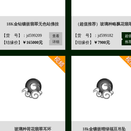
18K金钻镶嵌翡翠无色站佛挂
（超值推荐）玻璃种略飘花翡
【货 号】：jd599209
【货 号】：jd599182
查看
超
详细
推
【结缘价】
￥165000元
【结缘价】
￥7900元
玻璃种荷花翡翠耳环
18k金镶嵌晴绿福豆吊坠