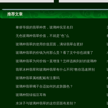
推荐文章
奢侈等级的翡翠种类，玻璃种实至名归
无色玻璃种翡翠价值，不就是“色”么
玻璃种翡翠的使用价值层面，满绿翡翠会更好
玻璃种翡翠的价钱为何那么贵？看了文中你也就懂了
玻璃种翡翠为何价钱一直增涨？怎样选购到好的玻璃种
翡翠？
翡翠冰种翡翠和玻璃种翡翠有什么不同?教你迅速辨别
玻璃种翡翠属相配戴有注重吗
玻璃种翡翠镯子合适如何的皮肤颜色？
玻璃种阳绿福豆耳饰
水沫子与玻璃种翡翠的这些层面有差别？