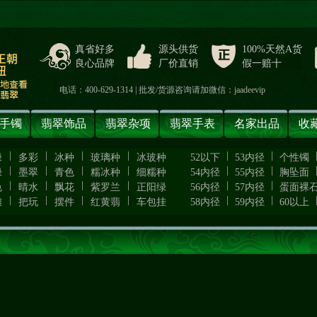
真省好多
源头供货
100%天然A货
良心品牌
厂价直销
假一赔十
电话：400-629-1314 | 批发/货源咨询请加微信：jaadeevip
手镯
翡翠饰品
翡翠杂项
翡翠手表
名家出品
收
|
|
|
|
|
|
绿
多彩
冰种
玻璃种
冰玻种
52以下
53内径
个性镯
|
|
|
|
|
|
绿
墨翠
青色
糯冰种
细糯种
54内径
55内径
胸坠面
|
|
|
|
|
|
色
晴水
飘花
紫罗兰
正阳绿
56内径
57内径
蛋面裸
|
|
|
|
|
|
雕
把玩
摆件
红黄翡
车包挂
58内径
59内径
60以上