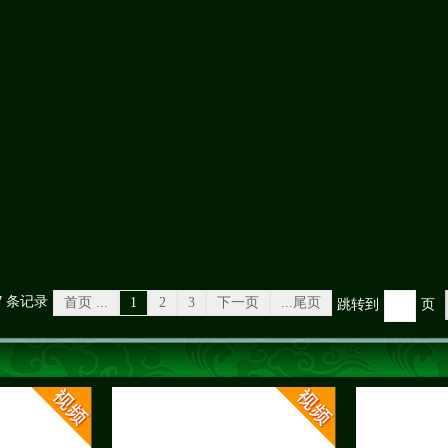
7
条记录
首页 ...
1
2
3
下一页
...尾页
跳转到
页