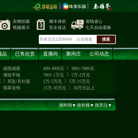
实物拍摄
顺丰保价
省钱省心
视频展示
安全送达
七天自由退换
藏品
已售欣赏
直播间
聚闲庄
公司动态
|
|
戒指戒面
499-3000元
3001-7000元
|
|
项链手链
7001-1万元
1万-2万元
|
|
石
耳坠/耳钉面
2万-5万元
5万-15万元
|
|
翡翠首饰
15万-30万元
30万元以上
按时间
按价格
按关注