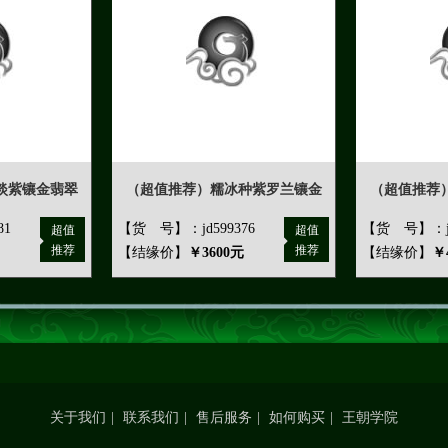
淡紫镶金翡翠
（超值推荐）糯冰种紫罗兰镶金
（超值推荐
81
【货 号】：jd599376
【货 号】：jd
超值
超值
推荐
推荐
【结缘价】
￥3600元
【结缘价】
￥
关于我们
|
联系我们
|
售后服务
|
如何购买
|
王朝学院