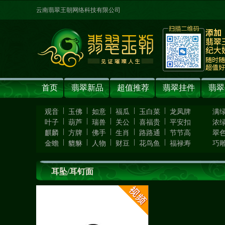
云南翡翠王朝网络科技有限公司
首页
翡翠新品
超值推荐
翡翠挂件
翡翠
|
|
|
|
|
观音
玉佛
如意
福瓜
玉白菜
龙凤牌
满
|
|
|
|
|
叶子
葫芦
瑞兽
关公
喜福贵
平安扣
浓
|
|
|
|
|
麒麟
方牌
佛手
生肖
路路通
节节高
翠
|
|
|
|
|
金蟾
貔貅
人物
财豆
花鸟鱼
福禄寿
巧
耳坠/耳钉面