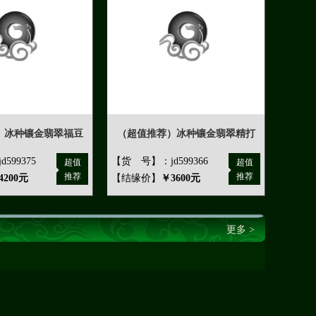
）冰种镶金翡翠福豆
（超值推荐）冰种镶金翡翠精打
599375
【货 号】：jd599366
超值
超值
推荐
推荐
4200元
【结缘价】
￥3600元
更多 >