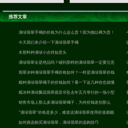
推荐文章
满绿翡翠手镯的价格为什么这么贵？因为物以稀为贵！
今天我们来介绍一下满绿翡翠手镯
木那料种满绿小吉祥如意头
满绿翡翠全是绝品吗？碰到那样的满绿翡翠一定要注意
了
翡翠冰种满绿翡翠手镯价格如何？一样是满绿翡翠价钱
为什么相距许多 ？
糯种满绿翡翠镯子的价钱如何？看一下这几种你也就懂
了
糯冰种满绿飘花翡翠观音吊坠去年五月举行的一场小型
拍卖会就收到了大众的追捧
销售市场上那么多满绿翡翠镯子，为何价钱差别那么
大？
”满绿翡翠”价格是多少，难道说满绿翡翠使用价值都颇
丰吗？
如何挑选购买满绿翡翠，满绿翡翠的选购技巧