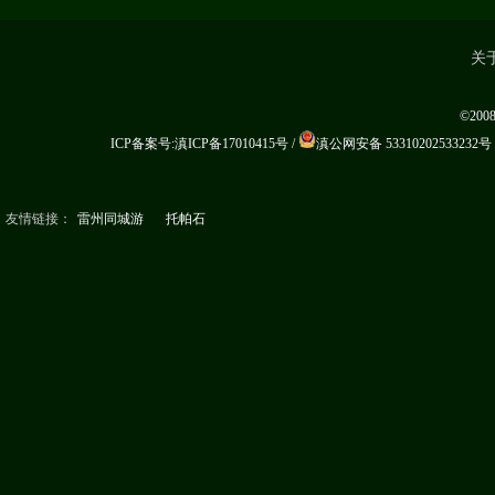
关
©20
ICP备案号:滇ICP备17010415号
/
滇公网安备 53310202533232号
友情链接：
雷州同城游
托帕石