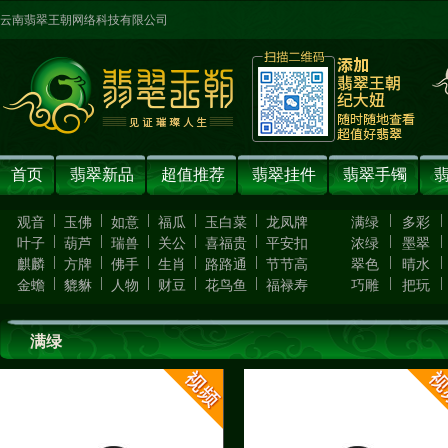
云南翡翠王朝网络科技有限公司
首页
翡翠新品
超值推荐
翡翠挂件
翡翠手镯
|
|
|
|
|
|
|
观音
玉佛
如意
福瓜
玉白菜
龙凤牌
满绿
多彩
|
|
|
|
|
|
|
叶子
葫芦
瑞兽
关公
喜福贵
平安扣
浓绿
墨翠
|
|
|
|
|
|
|
麒麟
方牌
佛手
生肖
路路通
节节高
翠色
晴水
|
|
|
|
|
|
|
金蟾
貔貅
人物
财豆
花鸟鱼
福禄寿
巧雕
把玩
满绿