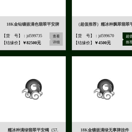
18K金钻镶嵌满色翡翠平安牌
（超值推荐）糯冰种飘翠翡翠
【货 号】：jd599735
【货 号】：jd599670
查看
超
详细
推
【结缘价】
￥82500元
【结缘价】
￥4500元
糯冰种满绿翡翠平安镯（57.
18K金镶嵌满绿无事牌挂件