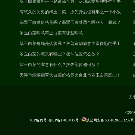
翠玉白菜价格是不是很高？最广泛却寓意多种多样的手
雕主题风格竟然是它？
有悠久的历史的翠玉白菜，原先身后也有那么一个小故
事！
翡翠玉白菜价格贵吗？翡翠玉白菜适合哪些人士佩戴？
翠玉白菜喻意翠玉白菜有哪些喻意
翠玉白菜价钱是否很高？最普遍却喻意丰富多彩的手工
雕刻主题居然是它？
翠玉白菜的寓意有哪些？摆件位置怎么放？
碧玉白菜的寓意有什么？摆饰部位如何放？
天津市蝈蝈翡翠大白菜价格竟比台北市翠玉白菜高些！
它是为什么？
关
©20
ICP备案号:滇ICP备17010415号
/
滇公网安备 53310202533232号