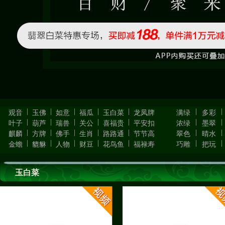
|
|
|
|
|
|
|
观音
玉佛
如意
福瓜
玉白菜
龙凤牌
满绿
多彩
|
|
|
|
|
|
|
叶子
葫芦
瑞兽
关公
喜福贵
平安扣
浓绿
墨翠
|
|
|
|
|
|
|
麒麟
方牌
佛手
生肖
路路通
节节高
翠色
晴水
|
|
|
|
|
|
|
金蟾
貔貅
人物
财豆
花鸟鱼
福禄寿
巧雕
把玩
玉白菜